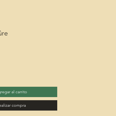
ûre
regar al carrito
ealizar compra