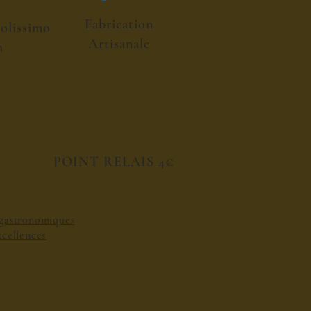
Fabrication
colissimo
Artisanale
h
POINT RELAIS 4€
s gastronomiques
excellences