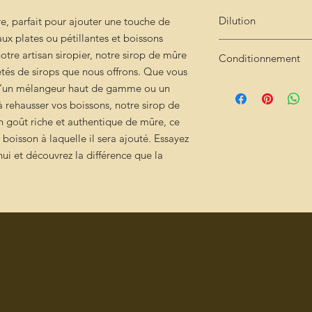
Dilution
re, parfait pour ajouter une touche de
ux plates ou pétillantes et boissons
Très concentré : 2cl 
otre artisan siropier, notre sirop de mûre
Conditionnement
étés de sirops que nous offrons. Que vous
Bouteille de 25cl
 d’un mélangeur haut de gamme ou un
 rehausser vos boissons, notre sirop de
on goût riche et authentique de mûre, ce
boisson à laquelle il sera ajouté. Essayez
ui et découvrez la différence que la