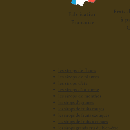
Frais 
Fabrication
à p
Francaise
C
les sirops de fleurs
les sirops de plantes
les sirops d'été
les sirops d'automne
les sirops de menthes
les sirops d'agrumes
les sirops de fruits rouges
les sirops de fruits exotiques
les sirops de fruits à coques
les sirops grands cru du bien-être