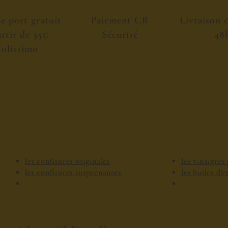
de port gratuit
Paiement CB
Livraison 
artir de 35€
Sécurisé
48
olissimo
les confitures originales
les vinaigre
les confitures surprenantes
les huiles d'