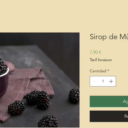
Sirop de M
Precio
7,90 €
Tarif livraison
Cantidad
*
Ag
R