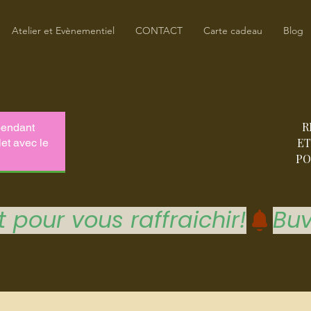
Atelier et Evènementiel
CONTACT
Carte cadeau
Blog
R
ET
PO
 pour vous raffraichir!