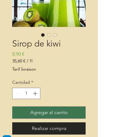
Sirop de kiwi
Precio
8,90 €
35,60 €
/
1l
35,60 €
Tarif livraison
por
1
Cantidad
*
Litro
Agregar al carrito
Realizar compra