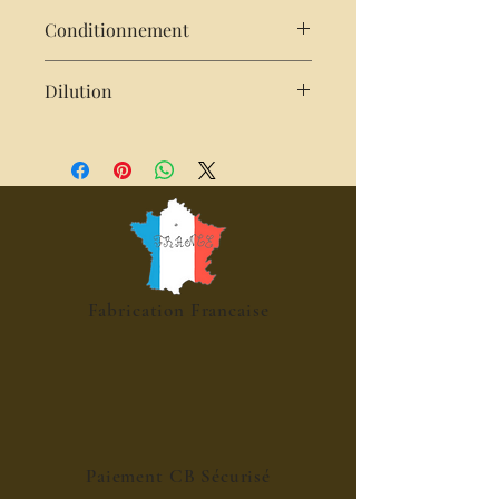
Conditionnement
25 cl
Dilution
2 cl de sirop pour 25cl d'eau,
pétillante, cocktails, mocktails,
desserts
Fabrication Francaise
Paiement CB Sécurisé