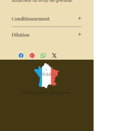
audacieux du sirop de grenade.
Conditionnement
25 cl
Dilution
2cl de sirop pour 25cl d'eau,
pétillante, desserts
Fabrication Francaise