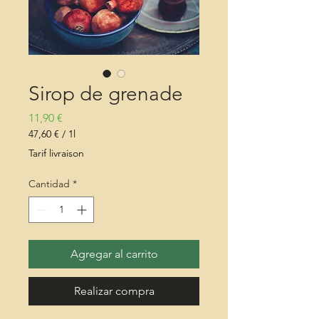
Sirop de grenade
Precio
11,90 €
47,60 €
/
1l
47,60 €
Tarif livraison
por
1
Cantidad
*
Litro
Agregar al carrito
Realizar compra