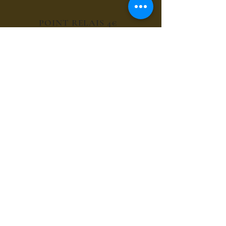
POINT RELAIS 4€
les sirops de fleurs
les sirops de plantes
les sirops d'été
les sirops d'automne
les sirops de menthes
les sirops d'agrumes
les sirops de fruits rouges
les sirops de fruits exotiques
les sirops de fruits à coques
les sirops grands cru du bien-être
les sirops pour le café et chocolat
les sirops gourmands
les sirops composés
les sirops cocktails sans alcool
les sirops thés glacés