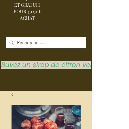
ET GRATUIT
POUR 39.90€
ACHAT
Buvez un sirop de citron vert pour vous 