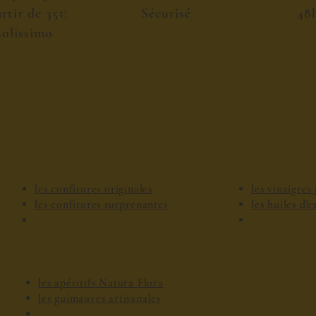
artir de 35€
Sécurisé
48
olissimo
les confitures originales
les vinaigre
les confitures surprenantes
les huiles d'
les apéritifs Natura Flora
les guimauves artisanales