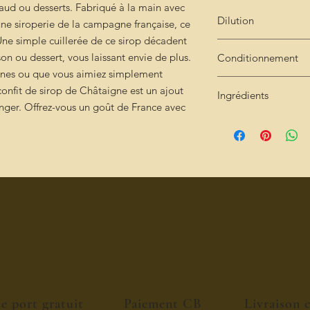
aud ou desserts. Fabriqué à la main avec
Dilution
 une siroperie de la campagne française, ce
Une simple cuillerée de ce sirop décadent
Très concentré : 2cl 
on ou dessert, vous laissant envie de plus.
Conditionnement
gnes ou que vous aimiez simplement
Bouteille de 25cl
confit de sirop de Châtaigne est un ajout
Ingrédients
ger. Offrez-vous un goût de France avec
sucre - eau de source
acide citrique
de port gratuit
Paiement CB
Livraison 