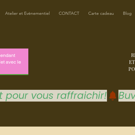
Atelier et Evènementiel
CONTACT
Carte cadeau
Blog
R
ET
PO
 pour vous raffraichir!