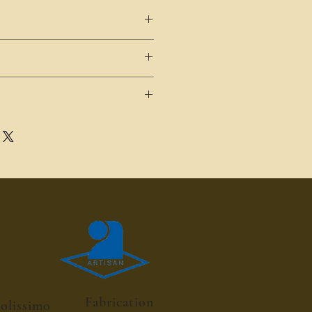
de sirop pour 25cl d'eau
 - chataigne - arome naturel -
Fabrication
colissimo