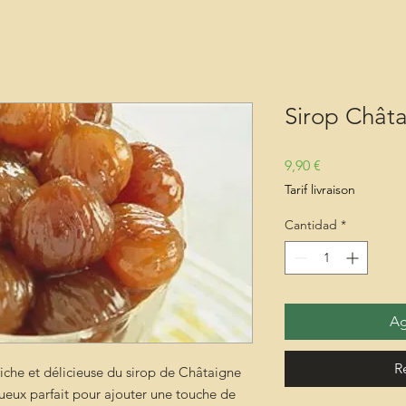
Sirop Châta
Precio
9,90 €
Tarif livraison
Cantidad
*
Ag
R
riche et délicieuse du sirop de Châtaigne
xueux parfait pour ajouter une touche de