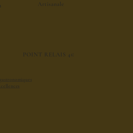
Artisanale
h
POINT RELAIS 4€
s gastronomiques
excellences