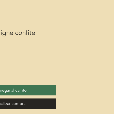
igne confite
regar al carrito
ealizar compra