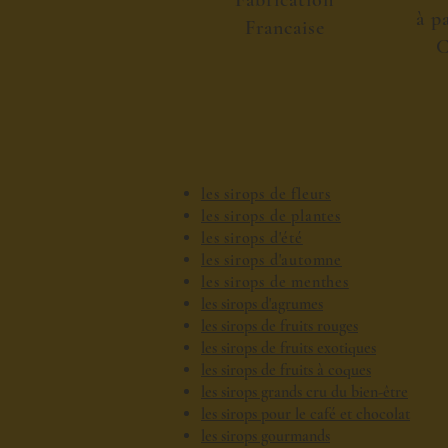
Fabrication
à p
Francaise
C
les sirops de fleurs
les sirops de plantes
les sirops d'été
les sirops d'automne
les sirops de menthes
les sirops d'agrumes
les sirops de fruits rouges
les sirops de fruits exotiques
les sirops de fruits à coques
les sirops grands cru du bien-être
les sirops pour le café et chocolat
les sirops gourmands