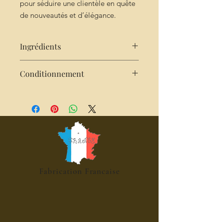
pour séduire une clientèle en quête
de nouveautés et d’élégance.
Ingrédients
sucre- fruits énumérés sur descriptif -
Conditionnement
jus de citron
Pot de 100g net
Fabrication Francaise